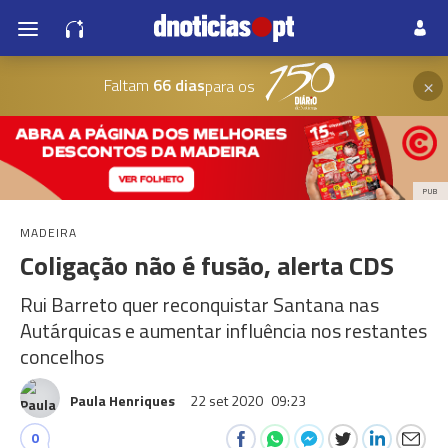
×
Faltam
66 dias
para os
PUB
MADEIRA
Coligação não é fusão, alerta CDS
Rui Barreto quer reconquistar Santana nas
Autárquicas e aumentar influência nos restantes
concelhos
Paula Henriques
22 set 2020
09:23
0