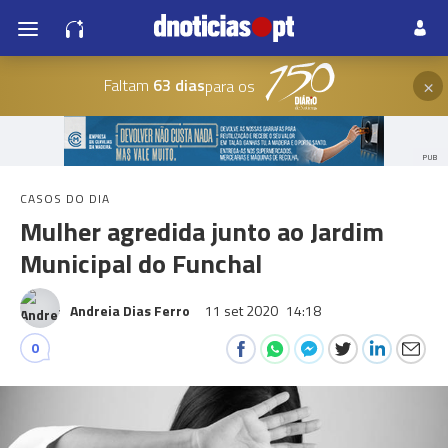
×
Faltam
63 dias
para os
PUB
CASOS DO DIA
Mulher agredida junto ao Jardim
Municipal do Funchal
Andreia Dias Ferro
11 set 2020
14:18
0