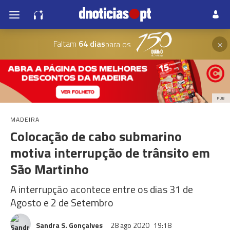
×
Faltam
64 dias
para os
PUB
MADEIRA
Colocação de cabo submarino
motiva interrupção de trânsito em
São Martinho
A interrupção acontece entre os dias 31 de
Agosto e 2 de Setembro
Sandra S. Gonçalves
28 ago 2020
19:18