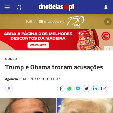
×
Faltam
66 dias
para os
PUB
MUNDO
Trump e Obama trocam acusações
Agência Lusa
20 ago 2020
08:37
0