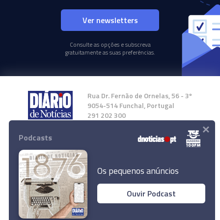
Ver newsletters
Consulte as opções e subscreva
gratuitamente as suas preferências.
Rua Dr. Fernão de Ornelas, 56 - 3º
9054-514 Funchal, Portugal
291 202 300
×
Podcasts
Instale a nossa App
Os pequenos anúncios
Ouvir Podcast
© 2024 Empresa Diário de Notícias, Lda.
Todos os direitos reservados.