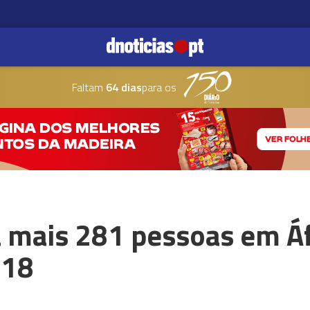
Faltam
64 dias
para os
 mais 281 pessoas em Áfr
618