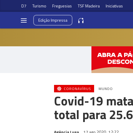
D7
Turismo
Freguesias
TSF Madeira
Iniciativas
Edição
Impressa
CORONAVÍRUS
MUNDO
Covid-19 mata
total para 25.
Agência Lusa
17 ago 2020
12:22