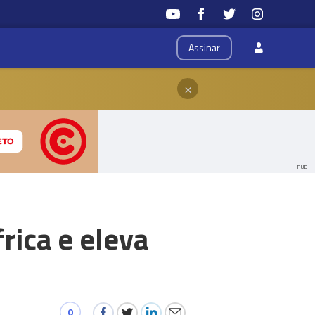
Assinar
×
PUB
ica e eleva
0