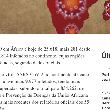
 em África é hoje de 25.618, mais 281 desde
Úl
814 infetados no continente, cujas regiões
fetadas, segundo dados oficiais.
DES
lo vírus SARS-CoV-2 no continente africano
Port
vez 
e houve mais 9.977 infetados, tendo mais
uperadas, subindo o total para 834.262, de
MUN
o e Prevenção de Doenças da União Africana
Cana
 mais recentes dos relatórios oficiais dos 55
Herc
flor
ão.