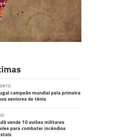
timas
PORTO
ugal campeão mundial pela primeira
nos seniores de ténis
DO
dá vende 10 aviões militares
ules para combater incêndios
estais