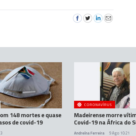
CORONAVÍRUS
com 148 mortes e quase
Madeirense morre víti
asos de covid-19
Covid-19 na África do S
23
Andreína Ferreira
9 Ago 10:21