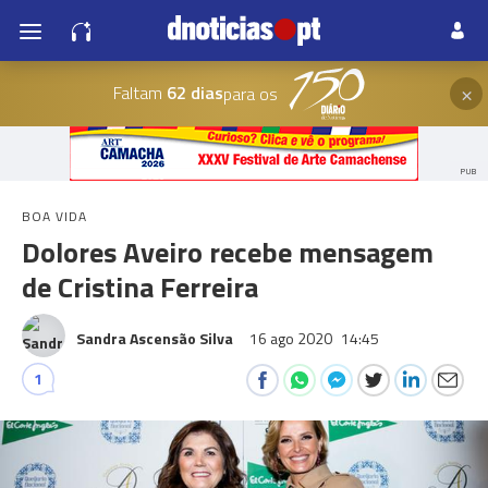
×
Faltam
62 dias
para os
PUB
BOA VIDA
Dolores Aveiro recebe mensagem
de Cristina Ferreira
Sandra Ascensão Silva
16 ago 2020
14:45
1