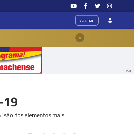
Assinar
×
PUB
d-19
al são dos elementos mais