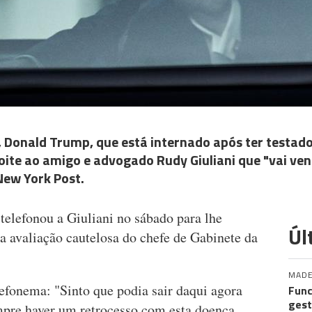
 Donald Trump, que está internado após ter testado
oite ao amigo e advogado Rudy Giuliani que "vai ven
 New York Post.
elefonou a Giuliani no sábado para lhe
Úl
a avaliação cautelosa do chefe de Gabinete da
MADE
lefonema: "Sinto que podia sair daqui agora
Func
gest
re haver um retrocesso com esta doença,