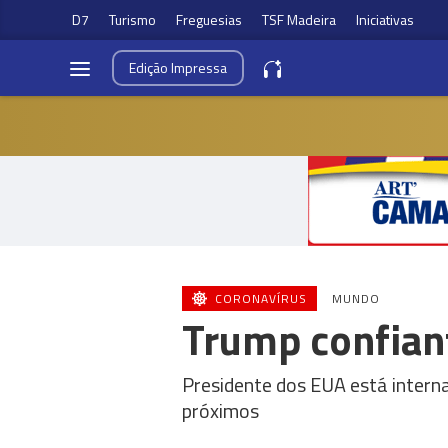
D7
Turismo
Freguesias
TSF Madeira
Iniciativas
Edição
Impressa
CORONAVÍRUS
MUNDO
Trump confiant
Presidente dos EUA está intern
próximos