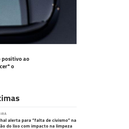
 positivo ao
cer" o
timas
IRA
hal alerta para “falta de civismo” na
ão do lixo com impacto na limpeza