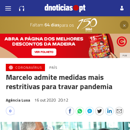
×
Faltam
64 dias
para os
PUB
CORONAVÍRUS
PAÍS
Marcelo admite medidas mais
restritivas para travar pandemia
Agência Lusa
16 out 2020
20:12
0