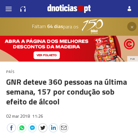
×
Faltam
64 dias
para os
PUB
PAÍS
GNR deteve 360 pessoas na última
semana, 157 por condução sob
efeito de álcool
02 mar 2018
11:26