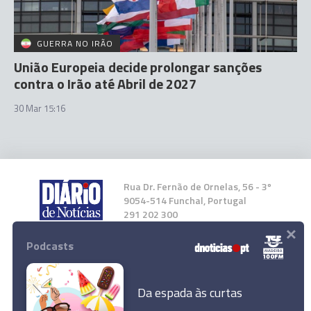
GUERRA NO IRÃO
União Europeia decide prolongar sanções
contra o Irão até Abril de 2027
30 Mar 15:16
Rua Dr. Fernão de Ornelas, 56 - 3º
9054-514 Funchal, Portugal
291 202 300
×
Podcasts
Instale a nossa App
Da espada às curtas