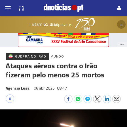
×
Faltam
65 dias
para os
PUB
GUERRA NO IRÃO
MUNDO
Ataques aéreos contra o Irão
fizeram pelo menos 25 mortos
Agência Lusa
06 abr 2026
08:47
0