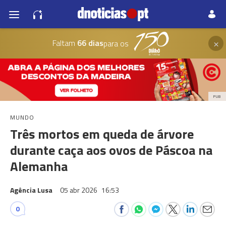
×
Faltam
66 dias
para os
PUB
MUNDO
Três mortos em queda de árvore
durante caça aos ovos de Páscoa na
Alemanha
Agência Lusa
05 abr 2026
16:53
0