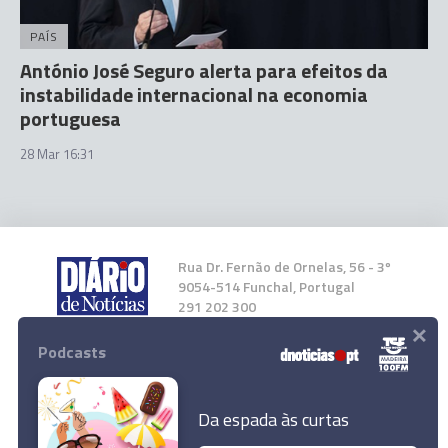
PAÍS
António José Seguro alerta para efeitos da
instabilidade internacional na economia
portuguesa
28 Mar 16:31
Rua Dr. Fernão de Ornelas, 56 - 3º
9054-514 Funchal, Portugal
291 202 300
×
Podcasts
Instale a nossa App
Da espada às curtas