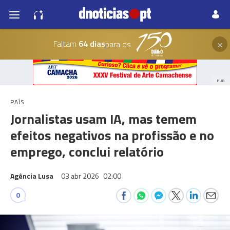
×
Faltam
64 dias
para os
PUB
PAÍS
Jornalistas usam IA, mas temem
efeitos negativos na profissão e no
emprego, conclui relatório
Agência Lusa
03 abr 2026
02:00
0