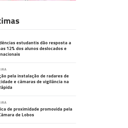
timas
dências estudantis dão resposta a
as 12% dos alunos deslocados e
rnacionais
IRA
ção pela instalação de radares de
cidade e câmaras de vigilância na
Rápida
IRA
tica de proximidade promovida pela
Câmara de Lobos