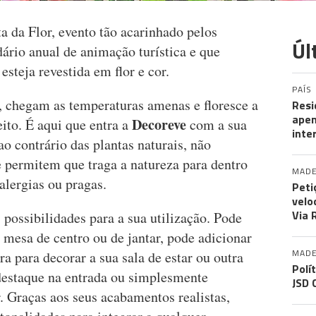
a da Flor, evento tão acarinhado pelos
Úl
ário anual de animação turística e que
esteja revestida em flor e cor.
PAÍS
, chegam as temperaturas amenas e floresce a
Resi
apen
Decoreve
eito. É aqui que entra a
com a sua
inte
 ao contrário das plantas naturais, não
e permitem que traga a natureza para dentro
MADE
alergias ou pragas.
Peti
velo
Via 
possibilidades para a sua utilização. Pode
a mesa de centro ou de jantar, pode adicionar
MADE
rra para decorar a sua sala de estar ou outra
Polí
 destaque na entrada ou simplesmente
JSD 
. Graças aos seus acabamentos realistas,