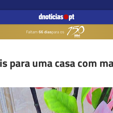
Faltam
66 dias
para os
iais para uma casa com ma