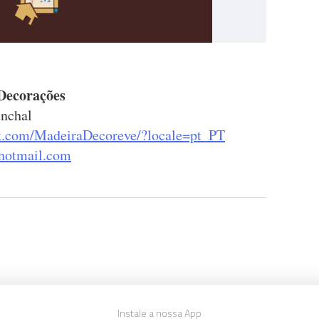
Decorações
unchal
k.com/MadeiraDecoreve/?locale=pt_PT
hotmail.com
Instale a nossa App