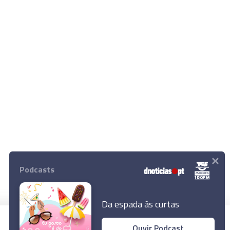
×
Podcasts
Da espada às curtas
Ouvir Podcast