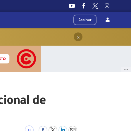
Assinar
×
PUB
cional de
0