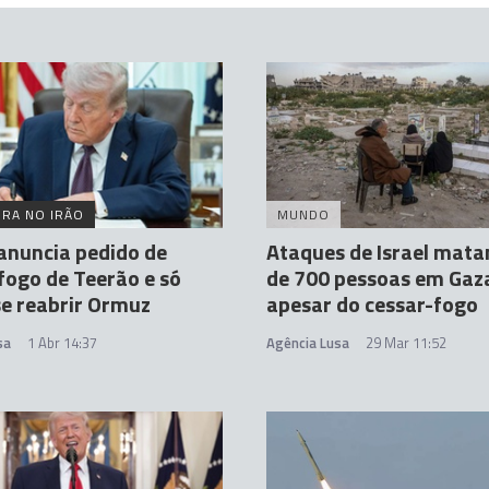
RA NO IRÃO
MUNDO
anuncia pedido de
Ataques de Israel mat
fogo de Teerão e só
de 700 pessoas em Gaz
se reabrir Ormuz
apesar do cessar-fogo
sa
1 Abr 14:37
Agência Lusa
29 Mar 11:52