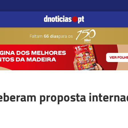
Faltam
66 dias
para os
eberam proposta interna