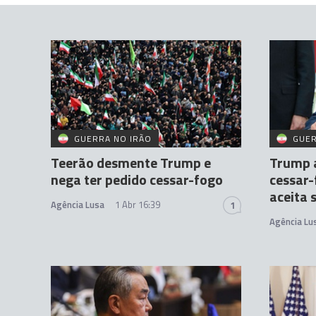
GUERRA NO IRÃO
GUER
Teerão desmente Trump e
Trump 
nega ter pedido cessar-fogo
cessar-
aceita 
Agência Lusa
1 Abr 16:39
1
Agência Lu