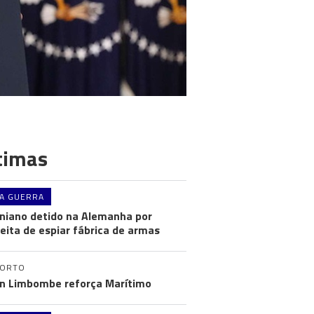
timas
A GUERRA
niano detido na Alemanha por
eita de espiar fábrica de armas
PORTO
n Limbombe reforça Marítimo