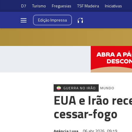
D7
Turismo
Freguesias
TSF Madeira
Iniciativas
Edição
Impressa
GUERRA NO IRÃO
MUNDO
EUA e Irão rec
cessar-fogo
Agência Lusa
06 abr 2026
09:19