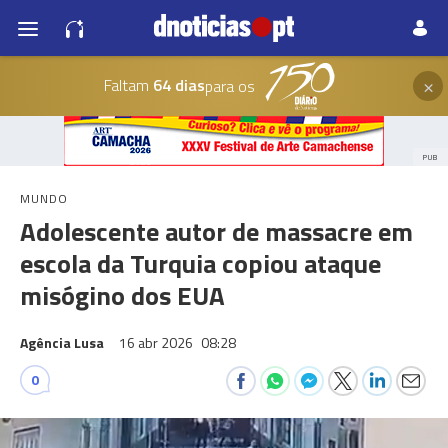
×
Faltam
64 dias
para os
PUB
MUNDO
Adolescente autor de massacre em
escola da Turquia copiou ataque
misógino dos EUA
Agência Lusa
16 abr 2026
08:28
0