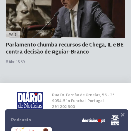
PAÍS
Parlamento chumba recursos de Chega, IL e BE
contra decisão de Aguiar-Branco
8 Abr 16:59
Rua Dr. Fernão de Ornelas, 56 - 3º
9054-514 Funchal, Portugal
291 202 300
×
Podcasts
Instale a nossa App