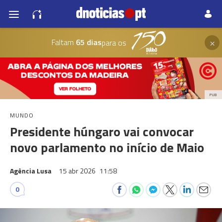
×
Faltam
65 dias
para os
PUB
MUNDO
Presidente húngaro vai convocar
novo parlamento no início de Maio
Agência Lusa
15 abr 2026
11:58
0