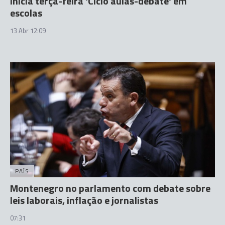
inicia terça-feira 'Ciclo aulas-debate' em
escolas
13 Abr 12:09
PAÍS
Montenegro no parlamento com debate sobre
leis laborais, inflação e jornalistas
07:31