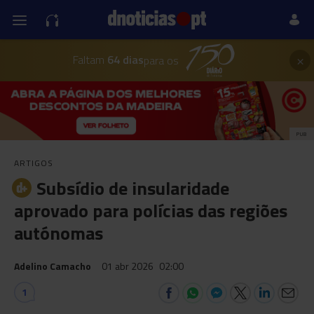
×
Faltam
64 dias
para os
PUB
ARTIGOS
Subsídio de insularidade
aprovado para polícias das regiões
autónomas
Adelino Camacho
01 abr 2026
02:00
1