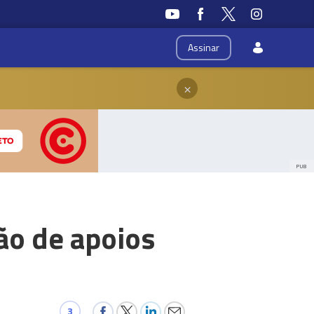
Assinar
×
PUB
ção de apoios
3