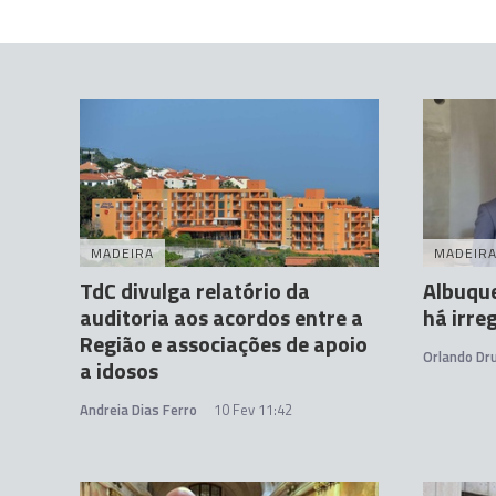
MADEIRA
MADEIR
TdC divulga relatório da
Albuqu
auditoria aos acordos entre a
há irre
Região e associações de apoio
Orlando D
a idosos
Andreia Dias Ferro
10 Fev 11:42