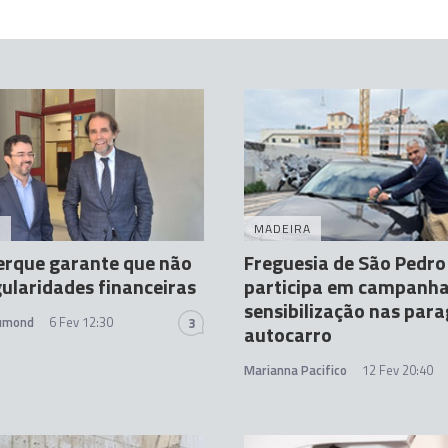
A
MADEIRA
erque garante que não
Freguesia de São Pedro
gularidades financeiras
participa em campanha
sensibilização nas par
rumond
6 Fev 12:30
3
autocarro
Marianna Pacifico
12 Fev 20:40