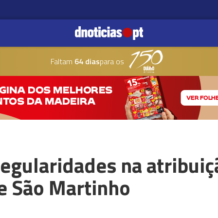
Faltam
64 dias
para os
regularidades na atribui
de São Martinho