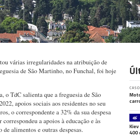
ou várias irregularidades na atribuição de
Úl
reguesia de São Martinho, no Funchal, foi hoje
CASO
da, o TdC salienta que a freguesia de São
Moto
carr
022, apoios sociais aos residentes no seu
euros, o correspondente a 32% da sua despesa
r correspondeu a apoios à educação e às
Kiev
o de alimentos e outras despesas.
400 