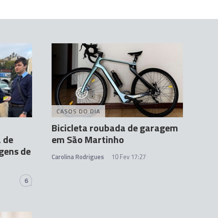
CASOS DO DIA
Bicicleta roubada de garagem
 de
em São Martinho
agens de
Carolina Rodrigues
10 Fev 17:27
6