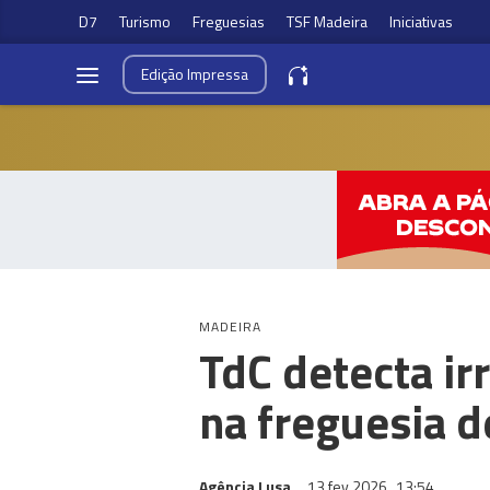
D7
Turismo
Freguesias
TSF Madeira
Iniciativas
Edição
Impressa
MADEIRA
TdC detecta ir
na freguesia 
Agência Lusa
13 fev 2026
13:54