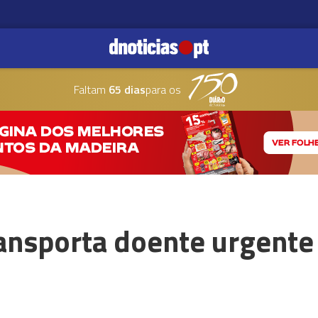
Faltam
65 dias
para os
ansporta doente urgente