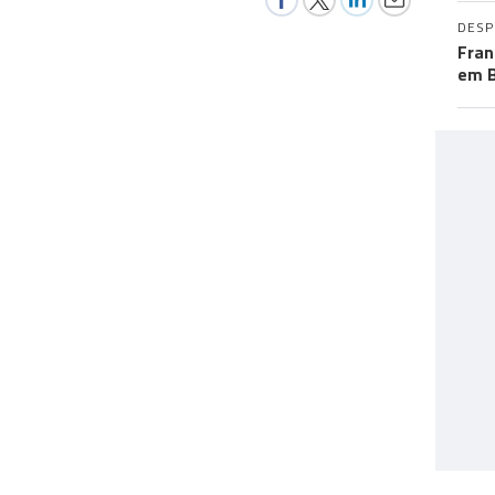
DES
Fran
em B