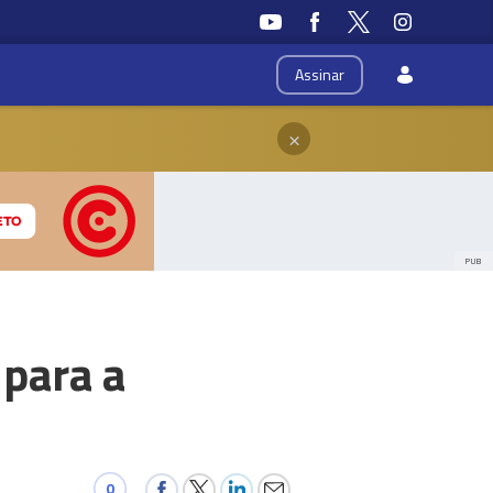
Assinar
×
PUB
 para a
0