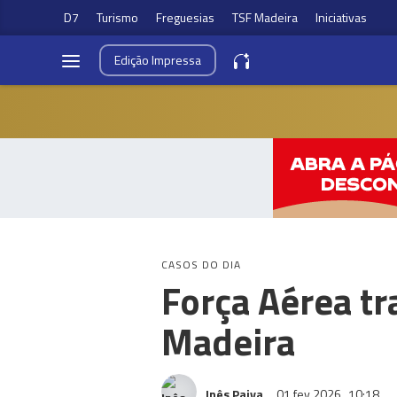
D7
Turismo
Freguesias
TSF Madeira
Iniciativas
Edição
Impressa
CASOS DO DIA
Força Aérea tr
Madeira
Inês Paiva
01 fev 2026
10:18