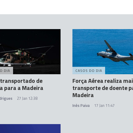
O DIA
CASOS DO DIA
 transportado de
Força Aérea realiza ma
a para a Madeira
transporte de doente p
Madeira
drigues
27 Jan 12:38
Inês Paiva
17 Jan 11:47