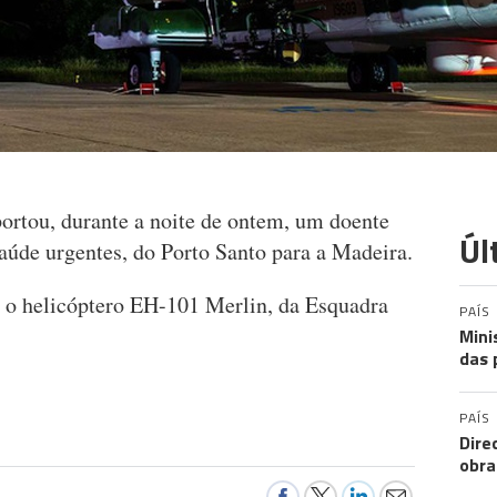
ortou, durante a noite de ontem, um doente
Úl
aúde urgentes, do Porto Santo para a Madeira.
 o helicóptero EH-101 Merlin, da Esquadra
PAÍS
Mini
das 
PAÍS
Dire
obra