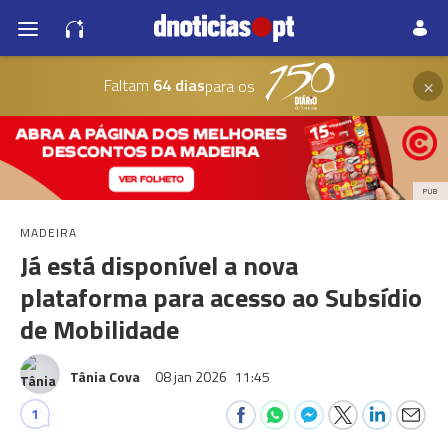
×
Faltam
64 dias
para os
PUB
MADEIRA
Já está disponível a nova
plataforma para acesso ao Subsídio
de Mobilidade
Tânia Cova
08 jan 2026
11:45
1