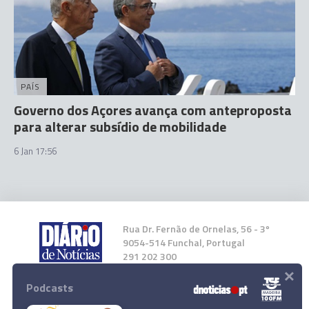
PAÍS
Governo dos Açores avança com anteproposta
para alterar subsídio de mobilidade
6 Jan 17:56
Rua Dr. Fernão de Ornelas, 56 - 3º
9054-514 Funchal, Portugal
291 202 300
×
Podcasts
Instale a nossa App