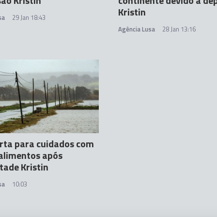
ão Kristin
continente devido a de
Kristin
sa
29 Jan 18:43
Agência Lusa
28 Jan 13:16
rta para cuidados com
alimentos após
ade Kristin
sa
10:03