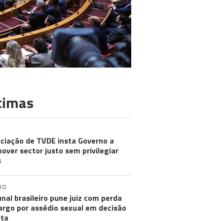
timas
ciação de TVDE insta Governo a
over sector justo sem privilegiar
s
DO
unal brasileiro pune juiz com perda
argo por assédio sexual em decisão
ita