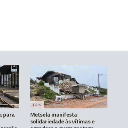
PAÍS
a para
Metsola manifesta
solidariedade às vítimas e