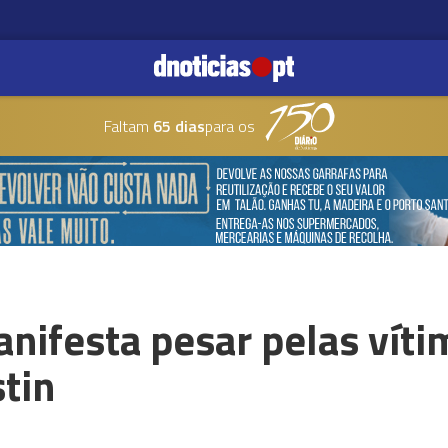
Faltam
65 dias
para os
nifesta pesar pelas víti
tin