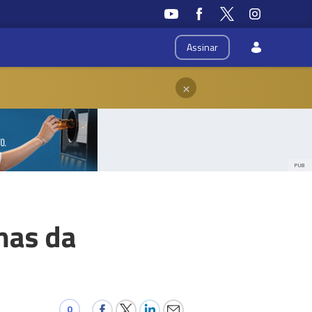
Assinar
×
PUB
mas da
0