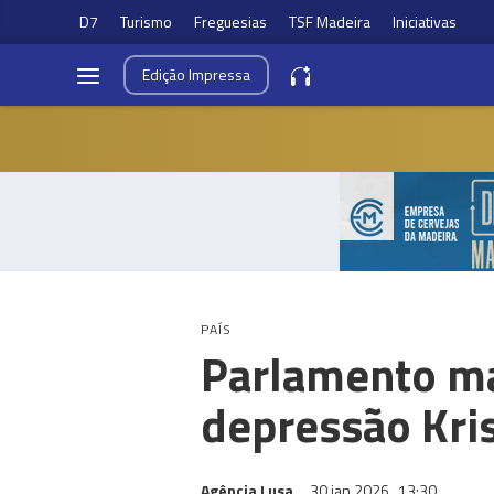
D7
Turismo
Freguesias
TSF Madeira
Iniciativas
Edição
Impressa
PAÍS
Parlamento ma
depressão Kris
Agência Lusa
30 jan 2026
13:30