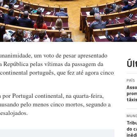
unanimidade, um voto de pesar apresentado
Úl
a República pelas vítimas da passagem da
 continental português, que fez até agora cinco
PAÍS
Asso
prom
por Portugal continental, na quarta-feira,
táxi
causando pelo menos cinco mortos, segundo a
desalojados.
MUN
Trib
do c
inéd