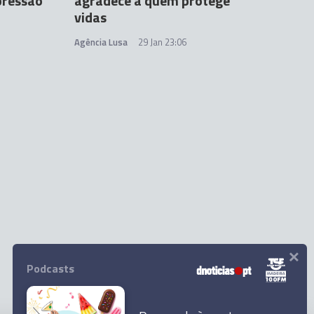
pressão
agradece a quem protege
vidas
Agência Lusa
29 Jan 23:06
×
Podcasts