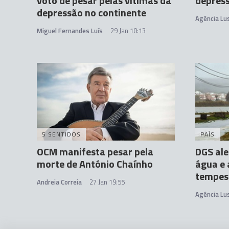
voto de pesar pelas vítimas da
depress
depressão no continente
Agência Lu
Miguel Fernandes Luís
29 Jan 10:13
5 SENTIDOS
PAÍS
OCM manifesta pesar pela
DGS ale
morte de António Chaínho
água e 
tempest
Andreia Correia
27 Jan 19:55
Agência Lu