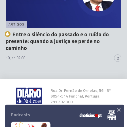
ARTIGOS
Entre o silêncio do passado e o ruído do
presente: quando a justiça se perde no
caminho
10 Jan 02:00
2
Rua Dr. Fernão de Ornelas, 56 - 3º
9054-514 Funchal, Portugal
291 202 300
×
Podcasts
Instale a nossa App