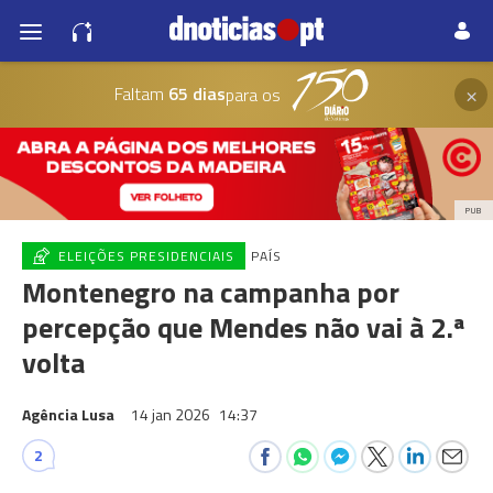
×
Faltam
65 dias
para os
PUB
ELEIÇÕES PRESIDENCIAIS
PAÍS
Montenegro na campanha por
percepção que Mendes não vai à 2.ª
volta
Agência Lusa
14 jan 2026
14:37
2