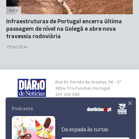
PAÍS
Infraestruturas de Portugal encerra última
passagem de nível na Golegã e abre nova
travessia rodoviária
19 Set 02:41
Rua Dr. Fernão de Ornelas, 56 - 3º
9054-514 Funchal, Portugal
291 202 300
×
Podcasts
Instale a nossa App
Da espada às curtas