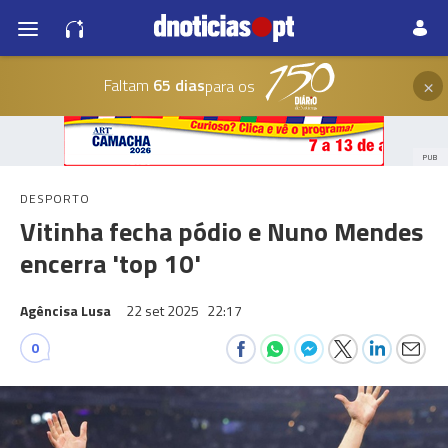
×
Faltam
65 dias
para os
PUB
DESPORTO
Vitinha fecha pódio e Nuno Mendes
encerra 'top 10'
Agêncisa Lusa
22 set 2025
22:17
0