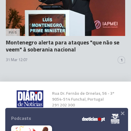
PAÍS
Montenegro alerta para ataques "que não se
veem" à soberania nacional
31 Mar 12:07
1
Rua Dr. Fernão de Ornelas, 56 - 3º
9054-514 Funchal, Portugal
291 202 300
×
Podcasts
Instale a nossa App