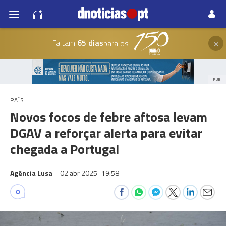
×
Faltam
65 dias
para os
PUB
PAÍS
Novos focos de febre aftosa levam
DGAV a reforçar alerta para evitar
chegada a Portugal
Agência Lusa
02 abr 2025
19:58
0