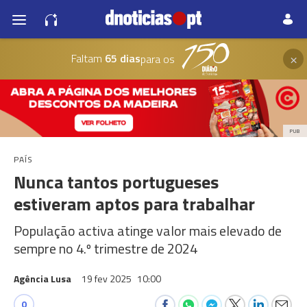
×
Faltam
65 dias
para os
PUB
PAÍS
Nunca tantos portugueses
estiveram aptos para trabalhar
População activa atinge valor mais elevado de
sempre no 4.º trimestre de 2024
Agência Lusa
19 fev 2025
10:00
0