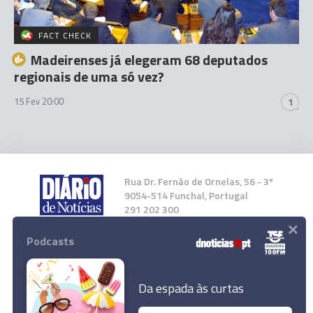
FACT CHECK
Madeirenses já elegeram 68 deputados
regionais de uma só vez?
15 Fev 20:00
1
Rua Dr. Fernão de Ornelas, 56 - 3º
9054-514 Funchal, Portugal
291 202 300
×
Podcasts
Instale a nossa App
Da espada às curtas