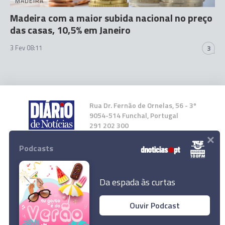
MADEIRA
Madeira com a maior subida nacional no preço
das casas, 10,5% em Janeiro
3 Fev 08:11
3
Rua Dr. Fernão de Ornelas, 56 - 3º
9054-514 Funchal, Portugal
291 202 300
×
Podcasts
Instale a nossa App
Da espada às curtas
Ouvir Podcast
© 2025 Empresa Diário de Notícias, Lda.