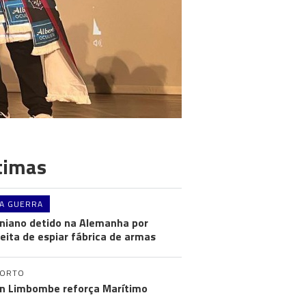
timas
A GUERRA
niano detido na Alemanha por
eita de espiar fábrica de armas
PORTO
n Limbombe reforça Marítimo