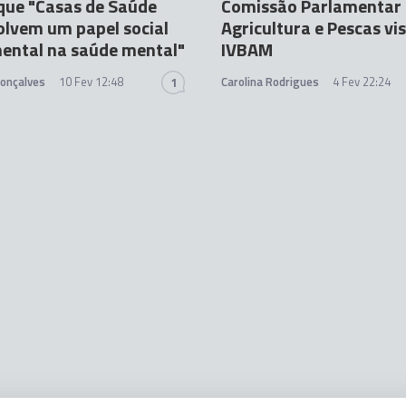
 que "Casas de Saúde
Comissão Parlamentar
lvem um papel social
Agricultura e Pescas vi
ental na saúde mental"
IVBAM
Gonçalves
10 Fev 12:48
Carolina Rodrigues
4 Fev 22:24
1