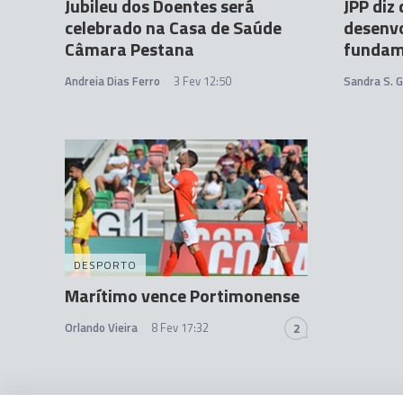
Jubileu dos Doentes será
JPP diz
celebrado na Casa de Saúde
desenvo
Câmara Pestana
fundam
Andreia Dias Ferro
3 Fev 12:50
Sandra S. 
DESPORTO
Marítimo vence Portimonense
Orlando Vieira
8 Fev 17:32
2