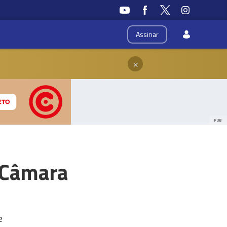
Assinar
×
PUB
 Câmara
e