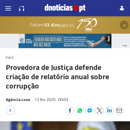
×
Faltam
63 dias
para os
PUB
PAÍS
Provedora de Justiça defende
criação de relatório anual sobre
corrupção
Agência Lusa
12 fev 2025
00:03
3