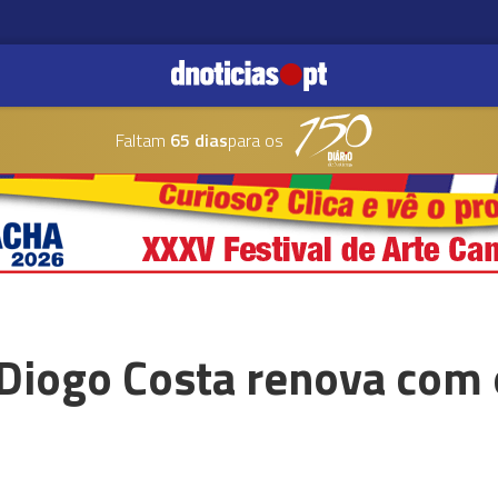
Faltam
65 dias
para os
Diogo Costa renova com o