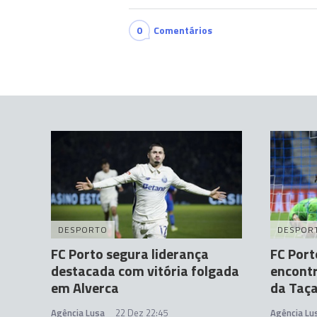
0
Comentários
DESPORTO
DESPOR
FC Porto segura liderança
FC Port
destacada com vitória folgada
encontr
em Alverca
da Taç
Agência Lusa
22 Dez 22:45
Agência Lu