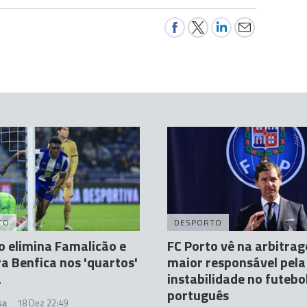
TO
DESPORTO
o elimina Famalicão e
FC Porto vê na arbitra
a Benfica nos 'quartos'
maior responsável pela
a
instabilidade no futebo
português
sa
18 Dez 22:49