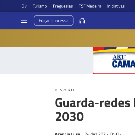
D7
Turismo
Freguesias
TSF Madeira
Iniciativas
Edição
Impressa
DESPORTO
Guarda-redes 
2030
Agência Lusa
24 dez 2025
01:05