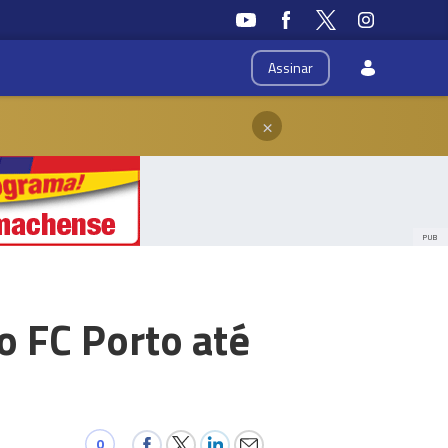
Assinar
×
PUB
 FC Porto até
0