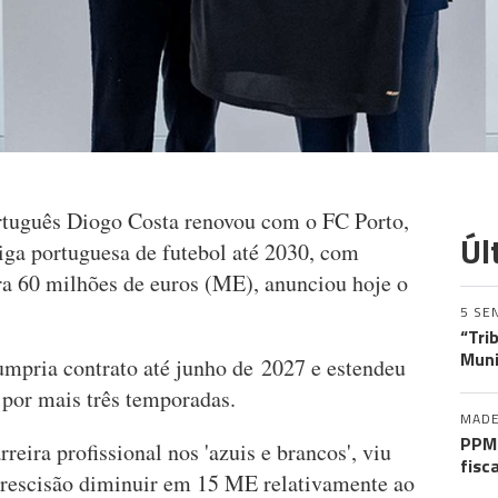
rtuguês Diogo Costa renovou com o FC Porto,
Úl
Liga portuguesa de futebol até 2030, com
ara 60 milhões de euros (ME), anunciou hoje o
5 SE
“Tri
Muni
cumpria contrato até junho de 2027 e estendeu
' por mais três temporadas.
MADE
PPM 
reira profissional nos 'azuis e brancos', viu
fisc
e rescisão diminuir em 15 ME relativamente ao