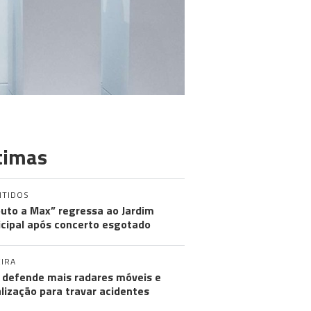
timas
NTIDOS
buto a Max” regressa ao Jardim
cipal após concerto esgotado
IRA
defende mais radares móveis e
alização para travar acidentes