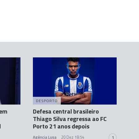
DESPORTO
gem
Defesa central brasileiro
Thiago Silva regressa ao FC
l
Porto 21 anos depois
Agência Lusa
20 Dez 18:54
1