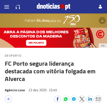
×
Faltam
64 dias
para os
PUB
DESPORTO
FC Porto segura liderança
destacada com vitória folgada em
Alverca
Agência Lusa
22 dez 2025
22:45
0