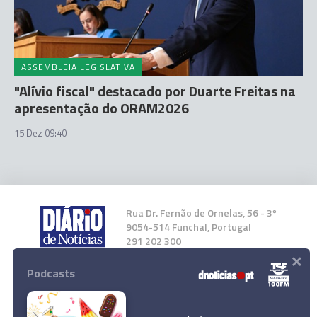
ASSEMBLEIA LEGISLATIVA
"Alívio fiscal" destacado por Duarte Freitas na
apresentação do ORAM2026
15 Dez 09:40
Rua Dr. Fernão de Ornelas, 56 - 3º
9054-514 Funchal, Portugal
291 202 300
×
Podcasts
Instale a nossa App