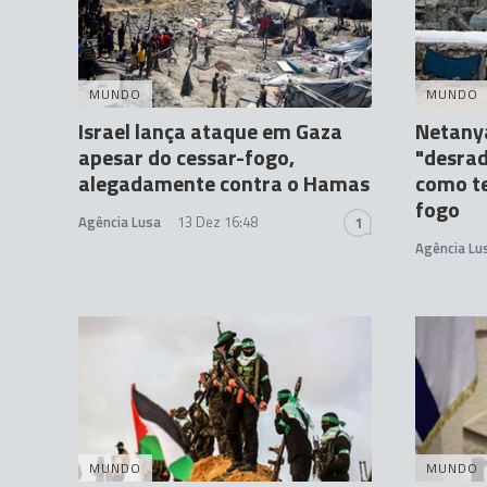
MUNDO
MUNDO
Israel lança ataque em Gaza
Netany
apesar do cessar-fogo,
"desrad
alegadamente contra o Hamas
como te
fogo
Agência Lusa
13 Dez 16:48
1
Agência Lu
MUNDO
MUNDO