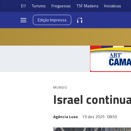
D7
Turismo
Freguesias
TSF Madeira
Iniciativas
Edição
Impressa
MUNDO
Israel continu
Agência Lusa
19 dez 2025
08:55