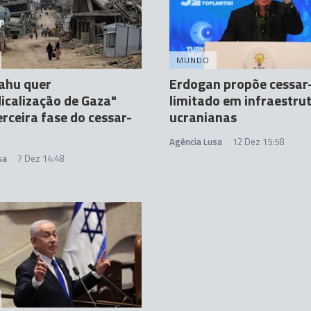
MUNDO
ahu quer
Erdogan propõe cessar
icalização de Gaza"
limitado em infraestru
rceira fase do cessar-
ucranianas
Agência Lusa
12 Dez 15:58
sa
7 Dez 14:48