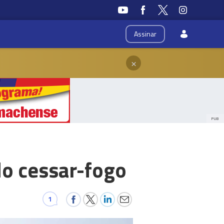
Assinar
×
PUB
do cessar-fogo
1