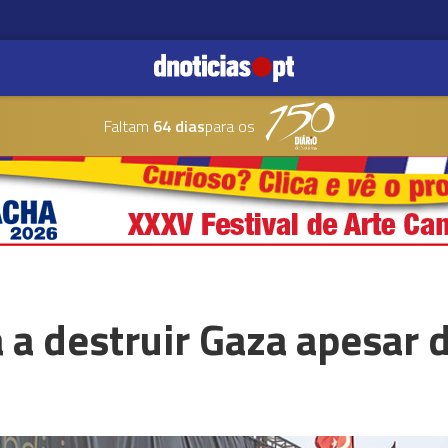
Faltam
64 dias
para os
a a destruir Gaza apesar 