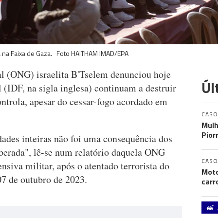
 na Faixa de Gaza. Foto HAITHAM IMAD/EPA
l (ONG) israelita B'Tselem denunciou hoje
Úl
 (IDF, na sigla inglesa) continuam a destruir
ontrola, apesar do cessar-fogo acordado em
CASO
Mulh
Pior
idades inteiras não foi uma consequência dos
berada", lê-se num relatório daquela ONG
CASO
nsiva militar, após o atentado terrorista do
Moto
07 de outubro de 2023.
carr