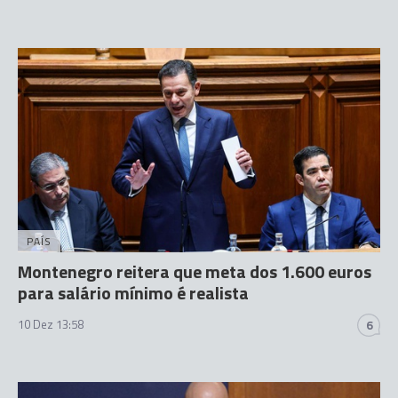
PAÍS
Montenegro reitera que meta dos 1.600 euros
para salário mínimo é realista
10 Dez 13:58
6