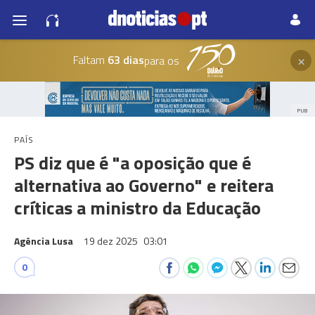
×
Faltam
63 dias
para os
PUB
PAÍS
PS diz que é "a oposição que é
alternativa ao Governo" e reitera
críticas a ministro da Educação
Agência Lusa
19 dez 2025
03:01
0