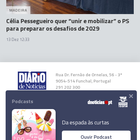
MADEIRA
Célia Pessegueiro quer “unir e mobilizar” o PS
para preparar os desafios de 2029
13 Dez 12:33
Rua Dr. Fernão de Ornelas, 56 - 3º
9054-514 Funchal, Portugal
291 202 300
×
Podcasts
Instale a nossa App
Da espada às curtas
Ouvir Podcast