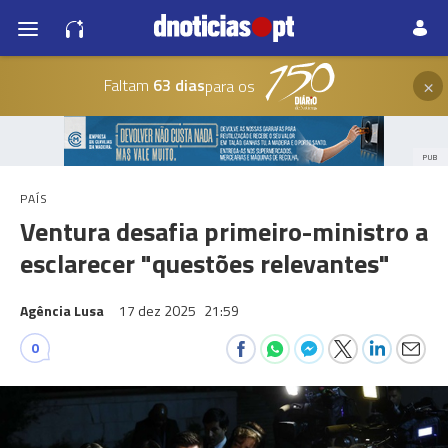
×
Faltam
63 dias
para os
PUB
PAÍS
Ventura desafia primeiro-ministro a
esclarecer "questões relevantes"
Agência Lusa
17 dez 2025
21:59
0