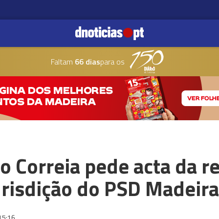
Faltam
66 dias
para os
 Correia pede acta da r
urisdição do PSD Madeira
15:16