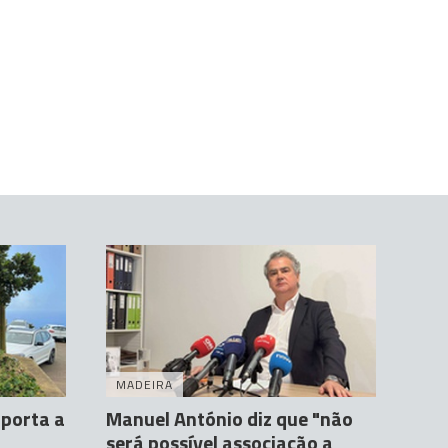
MADEIRA
 porta a
Manuel António diz que "não
será possível associação a