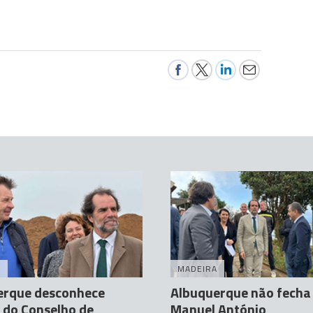
A
MADEIRA
erque desconhece
Albuquerque não fecha
 do Conselho de
Manuel António