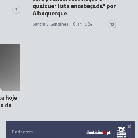
qualquer lista encabeçada" por
7
Albuquerque
Sandra S. Gonçalves
8 Jan 15:24
12
ta hoje
ho da
×
Podcasts