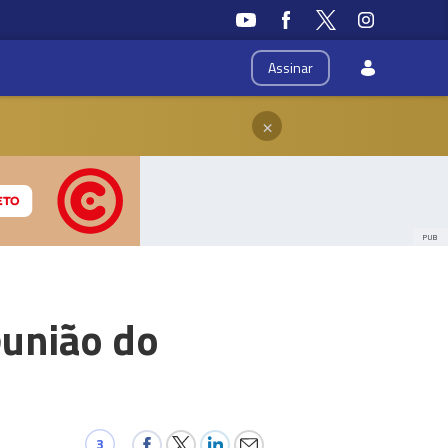
Assinar
×
PUB
eunião do
3