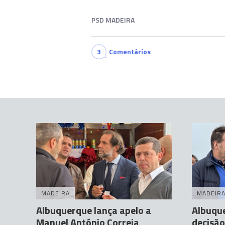
PSD MADEIRA
3
Comentários
MADEIRA
MADEIR
Albuquerque lança apelo a
Albuqu
Manuel António Correia
decisão