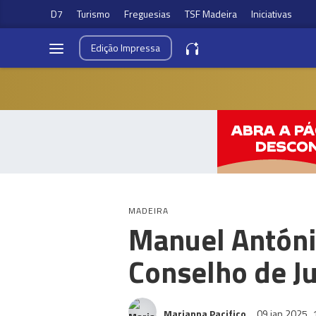
D7
Turismo
Freguesias
TSF Madeira
Iniciativas
Edição
Impressa
MADEIRA
Manuel António
Conselho de J
Marianna Pacifico
09 jan 2025