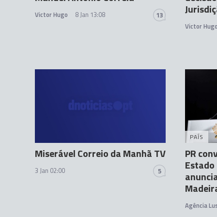
Jurisdi
Victor Hugo
8 Jan 13:08
13
Victor Hug
PAÍS
Miserável Correio da Manhã TV
PR conv
Estado 
3 Jan 02:00
5
anuncia
Madeir
Agência Lu