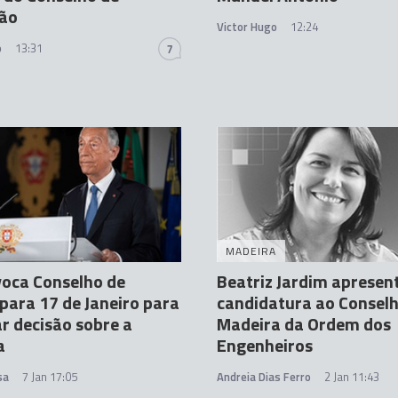
ção
Victor Hugo
12:24
o
13:31
7
MADEIRA
oca Conselho de
Beatriz Jardim apresen
para 17 de Janeiro para
candidatura ao Consel
r decisão sobre a
Madeira da Ordem dos
a
Engenheiros
sa
7 Jan 17:05
Andreia Dias Ferro
2 Jan 11:43