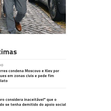
timas
DO
rres condena Moscovo e Kiev por
ues em zonas civis e pede fim
iato
ro considera inaceitável" que o
do se tenha demitido do apoio social