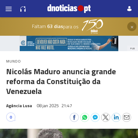
×
Faltam
63 dias
para os
PUB
MUNDO
Nicolás Maduro anuncia grande
reforma da Constituição da
Venezuela
Agência Lusa
08 jan 2025
21:47
0