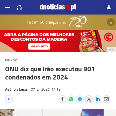
×
Faltam
66 dias
para os
PUB
MUNDO
ONU diz que Irão executou 901
condenados em 2024
Agência Lusa
07 jan 2025
11:19
0