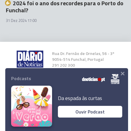
2024 foi o ano dos recordes para o Porto do
Funchal?
31 Dez 2024 17:00
Rua Dr. Fernão de Ornelas, 56 - 3º
9054-514 Funchal, Portugal
291 202 300
×
Podcasts
Instale a nossa App
Da espada às curtas
Ouvir Podcast
© 2025 Empresa Diário de Notícias, Lda.
Todos os direitos reservados.