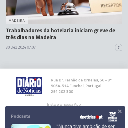
MADEIRA
Trabalhadores da hotelaria iniciam greve de
três dias na Madeira
30 Dez 2024 07:07
7
Rua Dr. Fernão de Ornelas, 56 - 3º
9054-514 Funchal, Portugal
291 202 300
Instale a nossa App
×
Podcasts
"Nunca tive ambição de ser