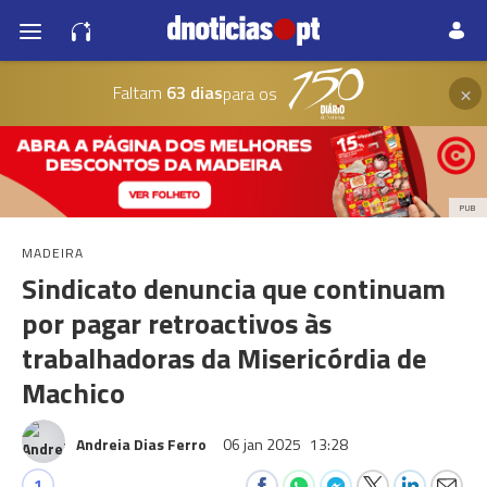
×
Faltam
63 dias
para os
PUB
MADEIRA
Sindicato denuncia que continuam
por pagar retroactivos às
trabalhadoras da Misericórdia de
Machico
Andreia Dias Ferro
06 jan 2025
13:28
1