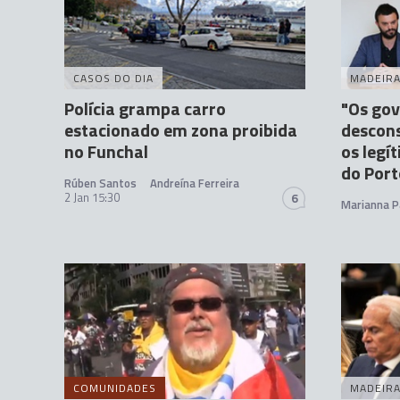
CASOS DO DIA
MADEIR
Polícia grampa carro
"Os go
estacionado em zona proibida
descon
no Funchal
os legí
do Port
Rúben Santos
Andreína Ferreira
2 Jan 15:30
6
Marianna P
COMUNIDADES
MADEIR