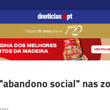
Faltam
65 dias
para os
"abandono social" nas zo
12:42