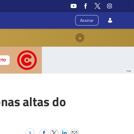
Assinar
×
PUB
nas altas do
3