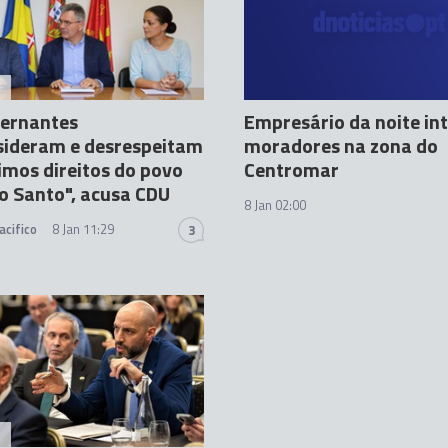
A
vernantes
Empresário da noite in
sideram e desrespeitam
moradores na zona do
timos direitos do povo
Centromar
o Santo", acusa CDU
8 Jan 02:00
acifico
8 Jan 11:29
3
A