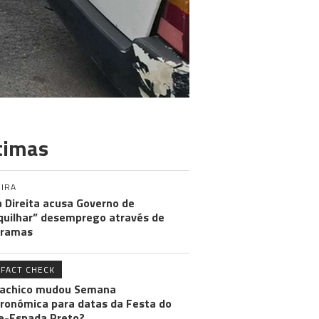
timas
IRA
 Direita acusa Governo de
uilhar” desemprego através de
gramas
FACT CHECK
achico mudou Semana
ronómica para datas da Festa do
e-Espada Preto?