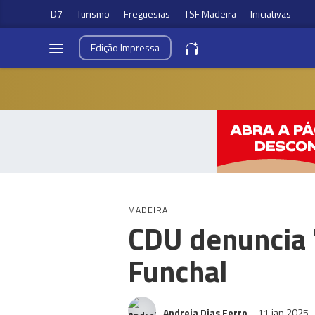
D7
Turismo
Freguesias
TSF Madeira
Iniciativas
Edição
Impressa
MADEIRA
CDU denuncia 
Funchal
Andreia Dias Ferro
11 jan 2025