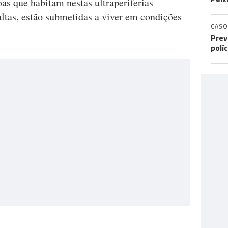
oas que habitam nestas ultraperiferias
 altas, estão submetidas a viver em condições
CASO
Prev
polí