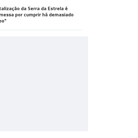
talização da Serra da Estrela é
messa por cumprir há demasiado
po"