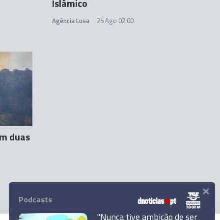
Islâmico
Agência Lusa
25 Ago 02:00
om duas
×
Podcasts
"Nunca tive ambição de ser