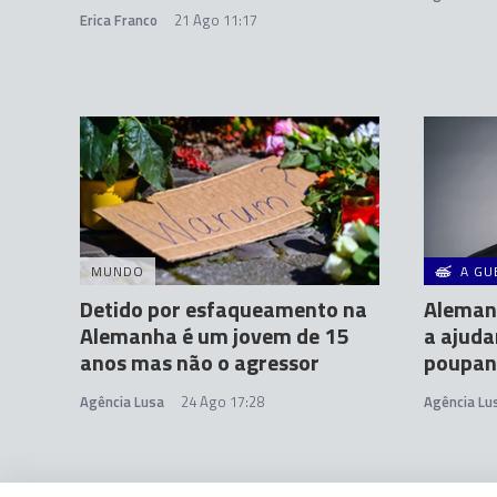
Erica Franco
21 Ago 11:17
MUNDO
A GU
Detido por esfaqueamento na
Aleman
Alemanha é um jovem de 15
a ajuda
anos mas não o agressor
poupan
Agência Lusa
24 Ago 17:28
Agência Lu