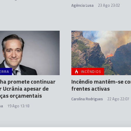
Agência Lusa
23 Ago 23:02
ERRA
INCÊNDIOS
ha promete continuar
Incêndio mantém-se c
r Ucrânia apesar de
frentes activas
ças orçamentais
Carolina Rodrigues
22 Ago 22:07
sa
19 Ago 13:18