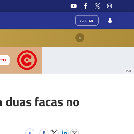
Assinar
×
PUB
 duas facas no
0