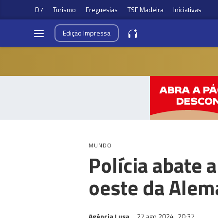
D7
Turismo
Freguesias
TSF Madeira
Iniciativas
Edição
Impressa
MUNDO
Polícia abate
oeste da Ale
Agência Lusa
27 ago 2024
20:37