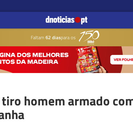
Faltam
62 dias
para os
 a tiro homem armado com
manha