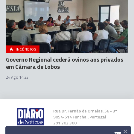
INCÊNDIOS
Governo Regional cederá ovinos aos privados
em Câmara de Lobos
24 Ago 14:23
Rua Dr. Fernão de Ornelas, 56 - 3º
9054-514 Funchal, Portugal
291 202 300
×