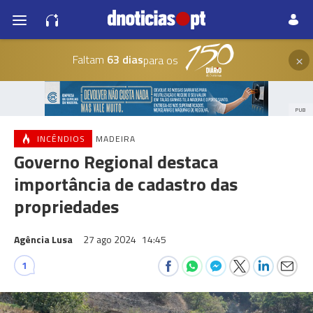
×
Faltam
63 dias
para os
PUB
INCÊNDIOS
MADEIRA
Governo Regional destaca
importância de cadastro das
propriedades
Agência Lusa
27 ago 2024
14:45
1