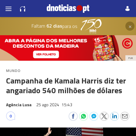
×
Faltam
62 dias
para os
PUB
MUNDO
Campanha de Kamala Harris diz ter
angariado 540 milhões de dólares
Agência Lusa
25 ago 2024
15:43
0