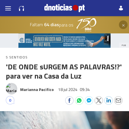
×
Faltam
64 dias
para os
PUB
5 SENTIDOS
'DE ONDE sURGEM AS PALAVRAS!?'
para ver na Casa da Luz
Marianna Pacifico
18 jul 2024
09:34
0