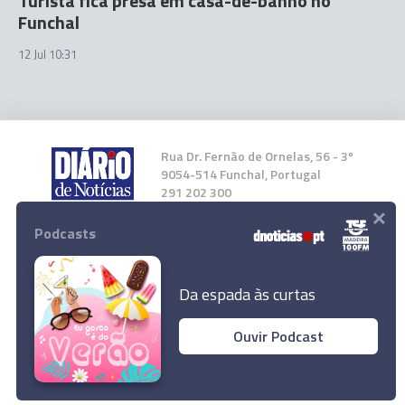
Turista fica presa em casa-de-banho no
Funchal
12 Jul 10:31
Rua Dr. Fernão de Ornelas, 56 - 3º
9054-514 Funchal, Portugal
291 202 300
×
Podcasts
Instale a nossa App
Da espada às curtas
Ouvir Podcast
© 2024 Empresa Diário de Notícias, Lda.
Todos os direitos reservados.
Onde está a nova geração?
Ler Artigo