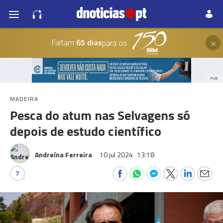
×
Faltam
65 dias
para os
PUB
MADEIRA
Pesca do atum nas Selvagens só
depois de estudo científico
Andreína Ferreira
10 jul 2024
13:18
7