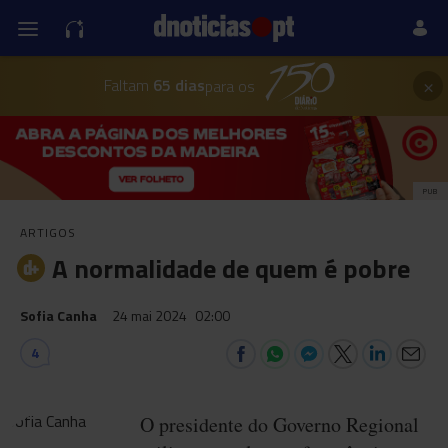
×
Faltam
65 dias
para os
PUB
ARTIGOS
A normalidade de quem é pobre
Sofia Canha
24 mai 2024
02:00
4
O presidente do Governo Regional