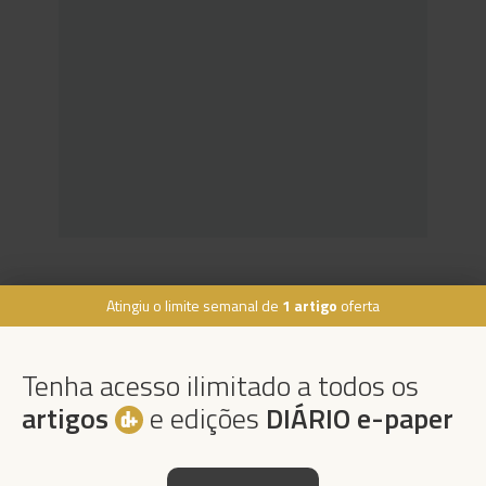
Atingiu o limite semanal de
1 artigo
oferta
Rua Dr. Fernão de Ornelas, 56 - 3º
9054-514 Funchal, Portugal
Tenha acesso ilimitado a todos os
291 202 300
×
artigos
e edições
DIÁRIO e-paper
Podcasts
Instale a nossa App