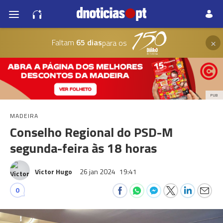
×
Faltam
65 dias
para os
PUB
MADEIRA
Conselho Regional do PSD-M
segunda-feira às 18 horas
Victor Hugo
26 jan 2024
19:41
0