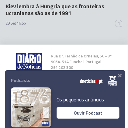
Kiev lembra à Hungria que as fronteiras
ucranianas são as de 1991
29 Set 16:56
1
Rua Dr. Fernão de Ornelas, 56 - 3º
9054-514 Funchal, Portugal
291 202 300
×
Podcasts
Instale a nossa App
Os pequenos anúncios
Ouvir Podcast
© 2023 Empresa Diário de Notícias, Lda.
Todos os direitos reservados.