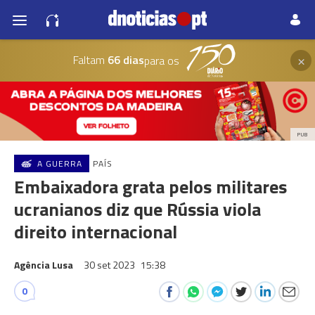
×
Faltam
66 dias
para os
PUB
A GUERRA
PAÍS
Embaixadora grata pelos militares
ucranianos diz que Rússia viola
direito internacional
Agência Lusa
30 set 2023
15:38
0