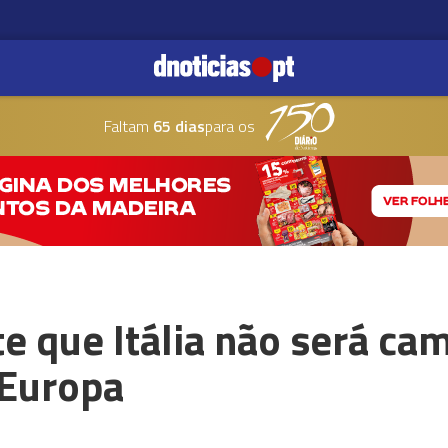
Faltam
65 dias
para os
e que Itália não será ca
 Europa