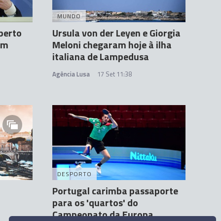
MUNDO
perto
Ursula von der Leyen e Giorgia
om
Meloni chegaram hoje à ilha
italiana de Lampedusa
Agência Lusa
17 Set 11:38
DESPORTO
Portugal carimba passaporte
para os 'quartos' do
Campeonato da Europa