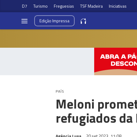
D7
Turismo
Freguesias
TSF Madeira
Iniciativas
Edição
Impressa
PAÍS
Meloni promet
refugiados da
Agência Lusa
20 set 2023
11:08