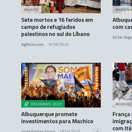
MUNDO
MADEIR
Sete mortos e 16 feridos em
Albuqu
campo de refugiados
com ca
palestinos no sul do Líbano
Victor Hug
Agência Lusa
14 Set 05:24
REGIONAIS 2023
MUNDO
Albuquerque promete
França 
investimentos para Machico
imigraç
com Itá
Jorge Freitas Sousa
18 Set 23:13
1