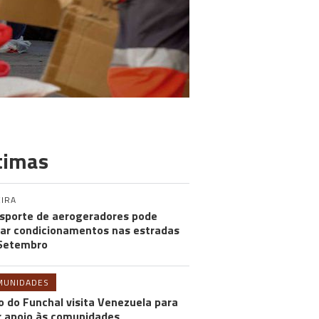
timas
IRA
sporte de aerogeradores pode
ar condicionamentos nas estradas
Setembro
MUNIDADES
o do Funchal visita Venezuela para
r apoio às comunidades