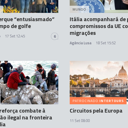
A
MUNDO
erque “entusiasmado”
Itália acompanhará de 
mpo de golfe
compromissos da UE c
migrações
o
17 Set 12:45
6
Agência Lusa
18 Set 15:52
PATROCINADO
INTERTOURS
reforça combate à
Circuitos pela Europa
ão ilegal na fronteira
11 Set 08:00
lia