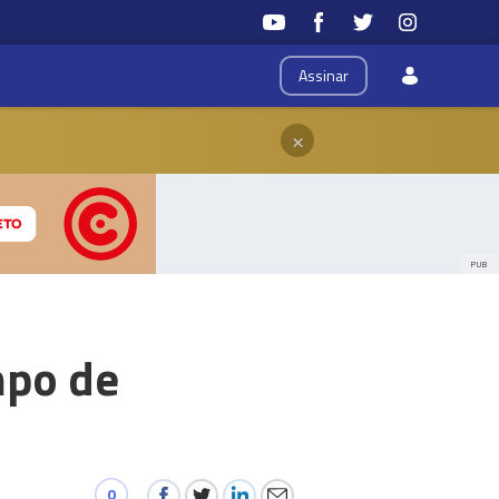
Assinar
×
PUB
mpo de
0