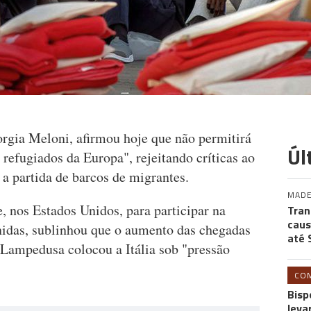
orgia Meloni, afirmou hoje que não permitirá
Úl
 refugiados da Europa", rejeitando críticas ao
 a partida de barcos de migrantes.
MADE
, nos Estados Unidos, para participar na
Tran
caus
idas, sublinhou que o aumento das chegadas
até 
 Lampedusa colocou a Itália sob "pressão
CO
Bisp
leva