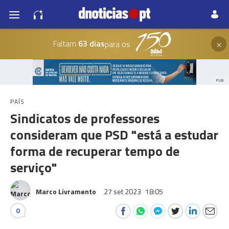
×
Faltam
63 dias
para os
PUB
PAÍS
Sindicatos de professores
consideram que PSD "está a estudar
forma de recuperar tempo de
serviço"
Marco Livramento
27 set 2023
18:05
0