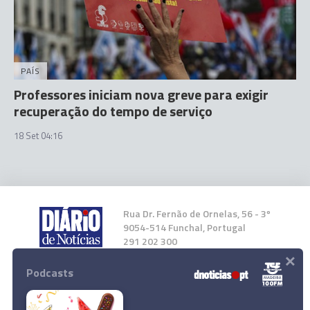
PAÍS
Professores iniciam nova greve para exigir
recuperação do tempo de serviço
18 Set 04:16
Rua Dr. Fernão de Ornelas, 56 - 3º
9054-514 Funchal, Portugal
291 202 300
×
Podcasts
Instale a nossa App