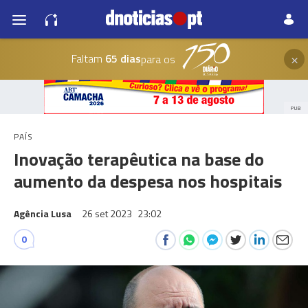
×
Faltam
65 dias
para os
PUB
PAÍS
Inovação terapêutica na base do
aumento da despesa nos hospitais
Agência Lusa
26 set 2023
23:02
0