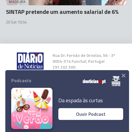
MADEIRA
SINTAP pretende um aumento salarial de 6%
20 Set 10:54
Rua Dr. Fernão de Ornelas, 56 - 3º
9054-514 Funchal, Portugal
291 202 300
×
Podcasts
Instale a nossa App
Da espada às curtas
Ouvir Podcast
© 2023 Empresa Diário de Notícias, Lda.
Todos os direitos reservados.